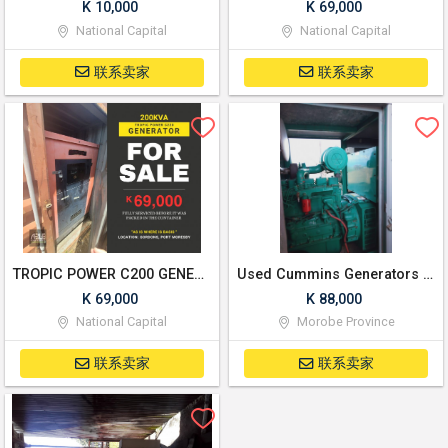
K 10,000
K 69,000
National Capital
National Capital
联系卖家
联系卖家
TROPIC POWER C200 GENERATOR AS IS WHERE IS
Used Cummins Generators 80KVA, 63KVA, 60KVA
K 69,000
K 88,000
National Capital
Morobe Province
联系卖家
联系卖家