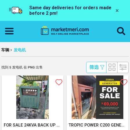
Same day deliveries for orders made
×
before 2 pm!
车辆
发电机
 筛选 
找到 5 发电机 在 PNG 出售
FOR SALE 24KVA BACK UP GENERATOR. GOOD FOR SMALL COMMERCIAL BUSINESS OPERATION OR SME BUSINESS
TROPIC POWER C200 GENERATOR