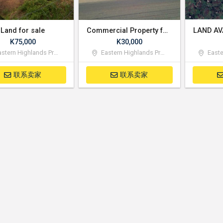
Land for sale
Commercial Property for Lease in Goroka
K75,000
K30,000
stern Highlands Province
Eastern Highlands Province
Eastern
联系卖家
联系卖家