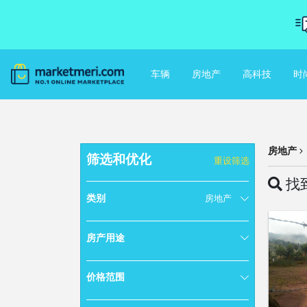
车辆
房地产
高科技
时
房地产
筛选和优化
重设筛选
找到
类别
房地产
房产用途
价格范围