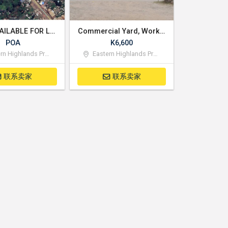
LAND AVAILABLE FOR LEASE
Commercial Yard, Workshop with Office Space
POA
K6,600
 Highlands Province
Eastern Highlands Province
联系卖家
联系卖家