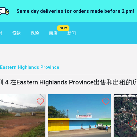
Same day deliveries for orders made before 2 pm!
NEW
尚
贷款
保险
商店
新闻
Eastern Highlands Province
 4 在Eastern Highlands Province出售和出租