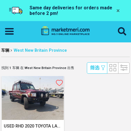
Same day deliveries for orders made
×
before 2 pm!
车辆
West New Britain Province
 筛选 
找到 1 车辆 在 West New Britain Province 出售
USED RHD 2020 TOYOTA LAND CRUISER GXL